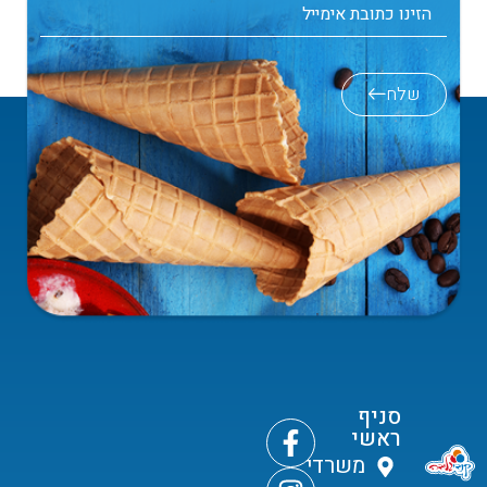
שלח
סניף
ראשי
משרדי