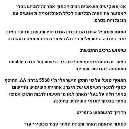
אנו משקיעים משאבים רבים להפוך אתר זה לנגיש בכדי
לאפשר את חווית הגלישה לכלל האוכלוסייה ולאנשים עם
מוגבלויות בפרט.
המוטו שמוביל אותנו הנו כבוד האדם וחירותו,שכן מדובר באבן
יסוד בחברה הישראלית כי כולנו שווי זכויות ושווים במהותנו.
שימוש ברכיב ההנגשה:
באתר זה מוטמע תוסף שהינו רכיב נגישות של חברת enable
המתמחה בהנגשת אתרים.
התוסף פועל על פי התקן הישראלי ת"י 5568 ברמה AA. התוסף
כפוף לתנאי השימוש של היצרן. אחריות השימוש והיישום
באתר חלה על בעלי האתר ו/או מי מטעמו לרבות התוכן המוצג
באתר בכפוף לתנאי השימוש בתוכנה.
מדריך למשתמש בתפריט:
כפתור התאמת האתר ותגיות האתר עבור מכשירי עזר