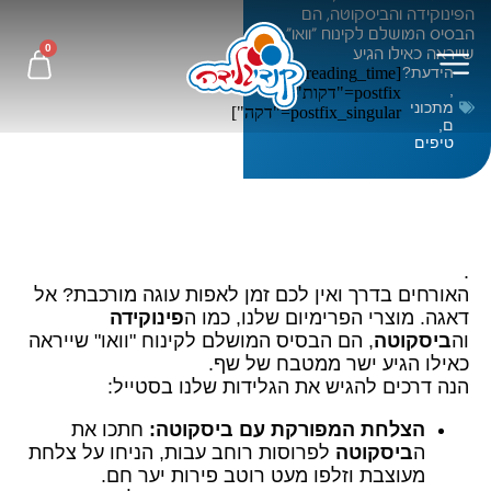
הפינוקידה והביסקוטה, הם
הבסיס המושלם לקינוח "וואו"
0
שייראה כאילו הגיע
הידעת?
[rt_reading_time
,
postfix="דקות"
מתכוני
postfix_singular="דקה"]
ם
,
טיפים
.
האורחים בדרך ואין לכם זמן לאפות עוגה מורכבת? אל
דאגה. מוצרי הפרימיום שלנו, כמו ה
פינוקידה
וה
ביסקוטה
, הם הבסיס המושלם לקינוח "וואו" שייראה
כאילו הגיע ישר ממטבח של שף.
הנה דרכים להגיש את הגלידות שלנו בסטייל:
הצלחת המפורקת עם ביסקוטה:
חתכו את
ה
ביסקוטה
לפרוסות רוחב עבות, הניחו על צלחת
מעוצבת וזלפו מעט רוטב פירות יער חם.