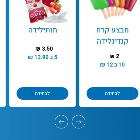
מבצע קרח
תותילידה
קנדיגלידה
₪
3.50
בטעמים
₪
2
5 ב
13.90
₪
10 ב
12
₪
לבחירה
לבחירה