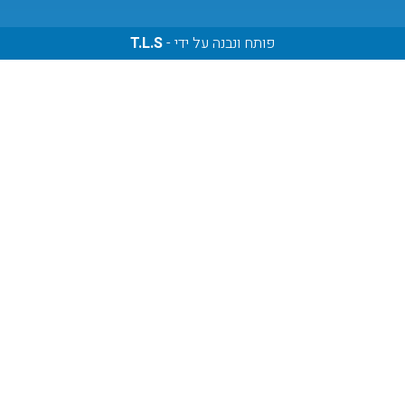
פותח ונבנה על ידי -
T.L.S