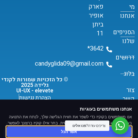
פארק
מי
אופיר
אנחנו
ביתן
הסניפים
11
שלנו
3642*
דרושים
candyglida09@gmail.com
בלוג
© כל הזכויות שמורות לקנדי
גלידה 2025
צור
UI-UX - elevete
הצהרת נגישות
קשר
תקנון שימוש ומדיניות פרטיות
אנחנו משתמשים בעוגיות
אנו משתמשים בקוקיז כדי לשפר את חווית הגלישה שלך, לנתח את התנועה
באתר ולהציג תוכן ומודעות מותאמים אישית. בחר אילו קוקיז ברצונך לאפשר.
צריכים עזרה?
פנו אלינו
אשר הכל
פותח ונבנה על ידי -
T.L.S