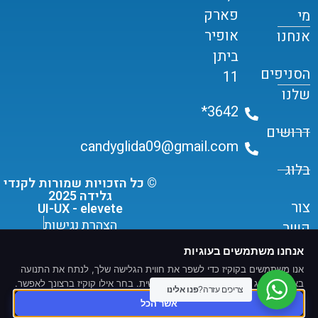
פארק
מי
אופיר
אנחנו
ביתן
הסניפים
11
שלנו
3642*
דרושים
candyglida09@gmail.com
בלוג
© כל הזכויות שמורות לקנדי
גלידה 2025
צור
UI-UX - elevete
הצהרת נגישות
קשר
תקנון שימוש ומדיניות פרטיות
אנחנו משתמשים בעוגיות
אנו משתמשים בקוקיז כדי לשפר את חווית הגלישה שלך, לנתח את התנועה
באתר ולהציג תוכן ומודעות מותאמים אישית. בחר אילו קוקיז ברצונך לאפשר.
צריכים עזרה?
פנו אלינו
אשר הכל
פותח ונבנה על ידי -
T.L.S