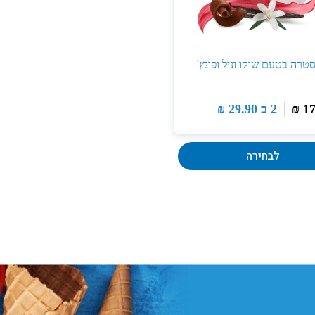
טרה בטעם שוקו וניל ופונץ'
1
₪
2 ב
29.90
₪
לבחירה