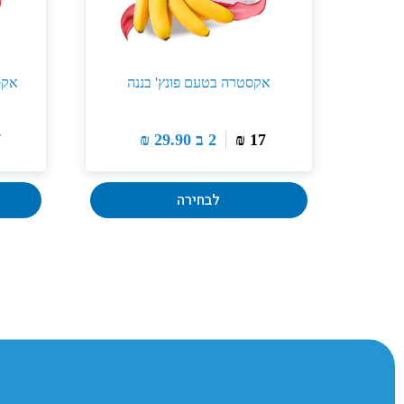
אקסטרה בטעם פונץ' בננה
אקס
17
₪
2 ב
29.90
₪
7
לבחירה