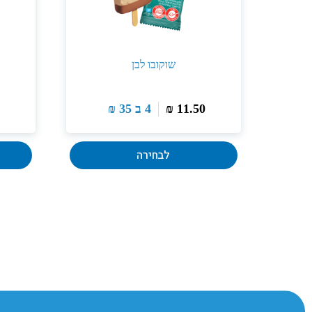
שוקובו לבן
11.50
₪
4 ב
35
₪
לבחירה