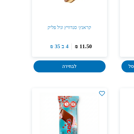
קראנץ׳ סנדוויץ וניל פליק
11.50
₪
4 ב
35
₪
סל
לבחירה