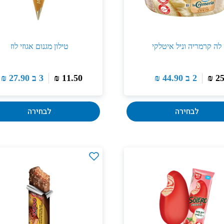
לה קרמריה וניל איטלקי
טילון מגנום אגוזי לוז
2
₪
2 ב
44.90
₪
11.50
₪
3 ב
27.90
₪
לבחירה
לבחירה