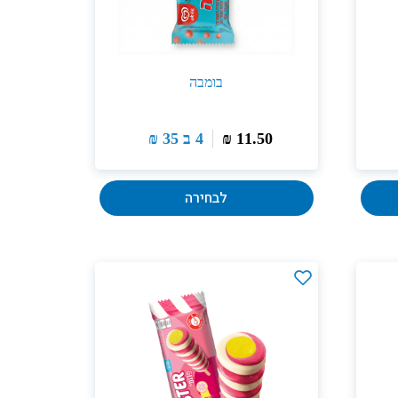
בומבה
11.50
₪
4 ב
35
₪
לבחירה