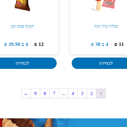
סולרו וניל תות
חטיף פסק זמן
11
₪
4 ב
38
₪
12
₪
4 ב
39.90
₪
לבחירה
לבחירה
←
9
8
7
…
4
3
2
1