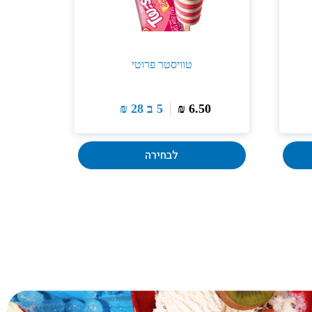
טוויסטר פרוטי
6.50
₪
5 ב
28
₪
לבחירה