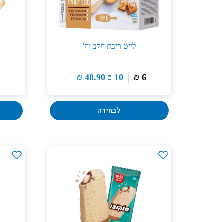
לייט ריבת חלב יח'
6
₪
10 ב
48.90
₪
5
לבחירה