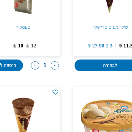
טילון מגנום טריקולד
טעמקור
11.
₪
3 ב
27.90
₪
12
₪
10
₪
לבחירה
הוספה ל
+
-