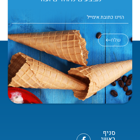
שלח
סניף
ראשי