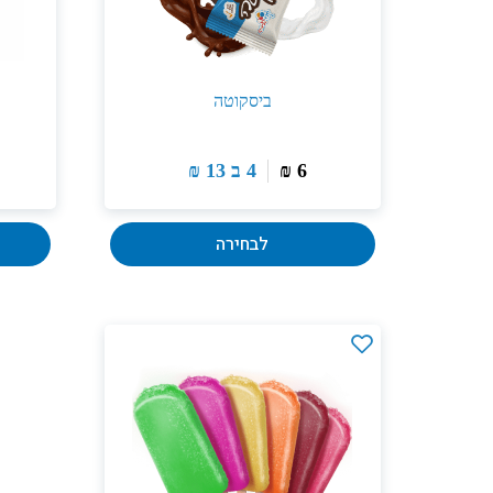
ביסקוטה
6
₪
4 ב
13
₪
לבחירה