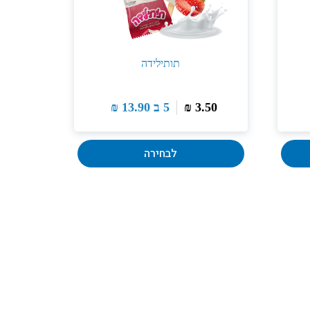
תותילידה
3.50
₪
5 ב
13.90
₪
לבחירה