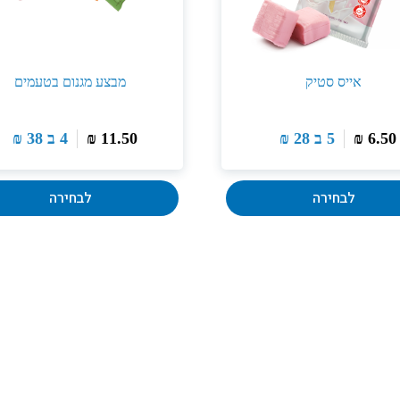
אייס סטיק
מבצע מגנום בטעמים
6.50
₪
5 ב
28
₪
11.50
₪
4 ב
38
₪
לבחירה
לבחירה