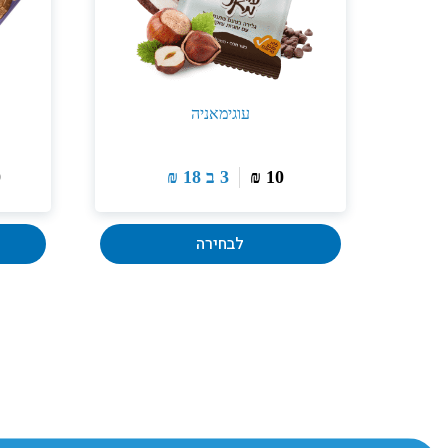
עוגימאניה
10
₪
3 ב
18
₪
0
לבחירה