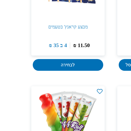
מבצע קראנץ' בטעמים
11.50
₪
4 ב
35
₪
סל
לבחירה