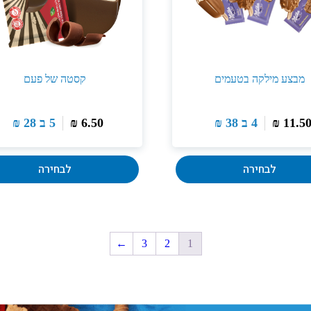
מבצע מילקה בטעמים
קסטה של פעם
11.5
₪
4 ב
38
₪
6.50
₪
5 ב
28
₪
לבחירה
לבחירה
←
3
2
1