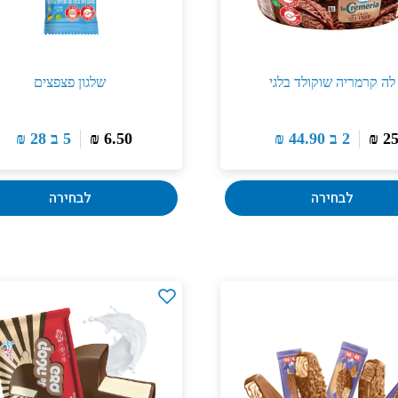
לה קרמריה שוקולד בלגי
שלגון פצפצים
2
₪
2 ב
44.90
₪
6.50
₪
5 ב
28
₪
לבחירה
לבחירה