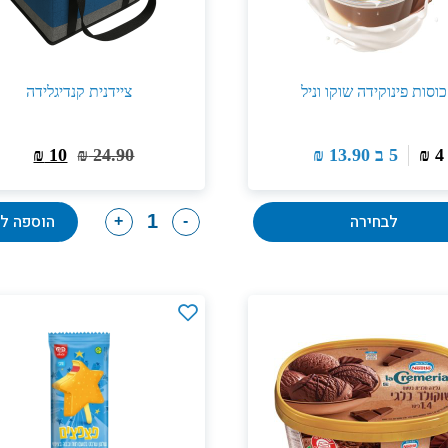
כוסות פינוקידה שוקו וניל
ציידנית קנדיגלידה
4
₪
5 ב
13.90
₪
24.90
₪
10
₪
לבחירה
הוספה ל
+
-