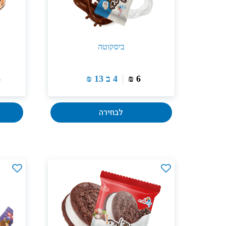
ביסקוטה
6
₪
4 ב
13
₪
5
לבחירה