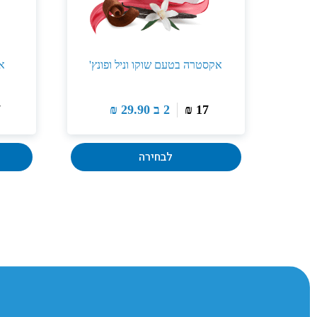
אקסטרה בטעם שוקו וניל ופונץ'
א
17
₪
2 ב
29.90
₪
7
לבחירה