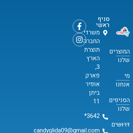
סניף
ראשי
משרדי
החברה
תוצרת
המוצרים
הארץ
שלנו
3,
פארק
מי
אופיר
אנחנו
ביתן
הסניפים
11
שלנו
3642*
דרושים
candyglida09@gmail.com