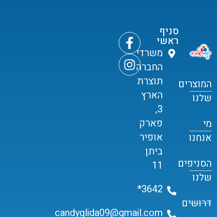
סניף
ראשי
משרדי
החברה
תוצרת
המוצרים
הארץ
שלנו
3,
פארק
מי
אופיר
אנחנו
ביתן
הסניפים
11
שלנו
3642*
דרושים
candyglida09@gmail.com