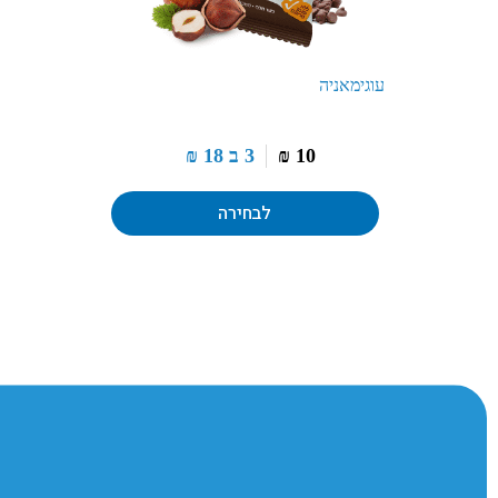
עוגימאניה
10
₪
3 ב
18
₪
לבחירה