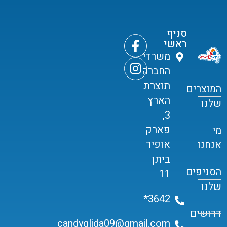
סניף
ראשי
משרדי
החברה
תוצרת
המוצרים
הארץ
שלנו
3,
פארק
מי
אופיר
אנחנו
ביתן
הסניפים
11
שלנו
3642*
דרושים
candyglida09@gmail.com