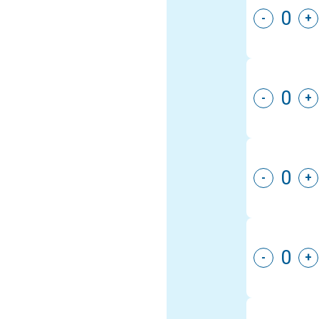
-
+
-
+
-
+
-
+