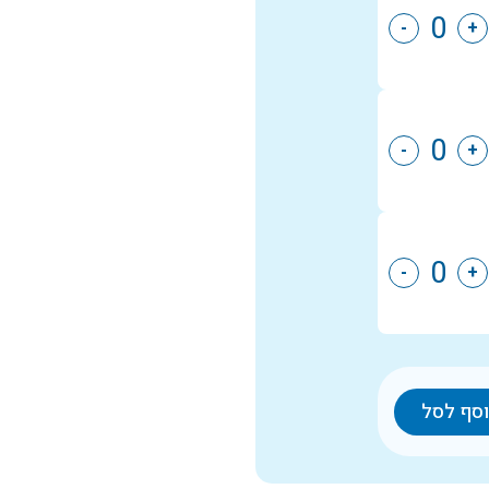
-
+
-
+
-
+
סף לסל