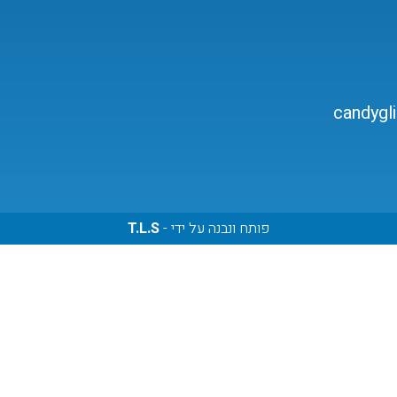
candygl
פותח ונבנה על ידי -
T.L.S