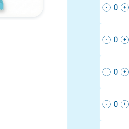
-
+
-
+
-
+
-
+