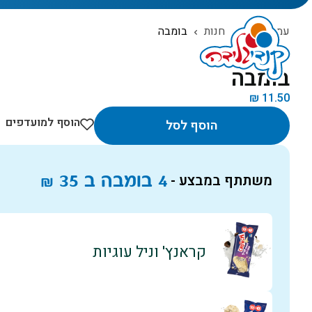
עמוד הבית
חנות
בומבה
המוצרים שלנו
בומבה
₪
11.50
הוסף למועדפים
הוסף לסל
4 בומבה ב
35
₪
משתתף במבצע -
קראנץ' וניל עוגיות