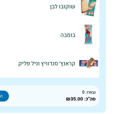
שוקובו לבן
בומבה
קראנץ׳ סנדוויץ וניל פליק
נבחרו:
0
הו
סה"כ:
₪35.00