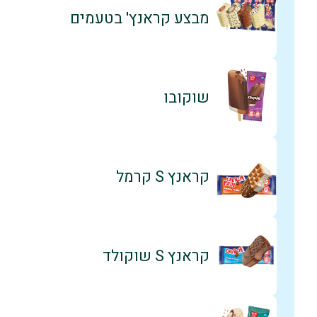
מבצע קראנץ' בטעמים
שוקובו
קראנץ S קרמל
קראנץ S שוקולד