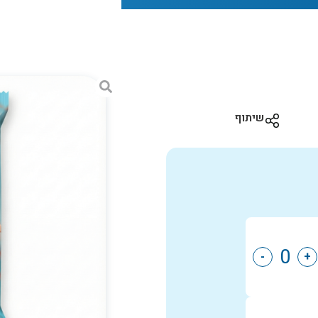
שיתוף
-
+