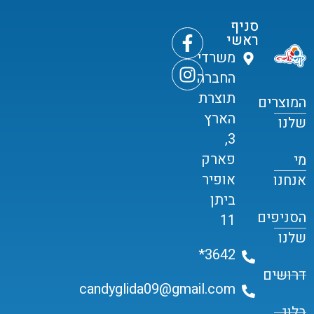
סניף
ראשי
משרדי
החברה
תוצרת
המוצרים
הארץ
שלנו
3,
פארק
מי
אופיר
אנחנו
ביתן
הסניפים
11
שלנו
3642*
דרושים
candyglida09@gmail.com
בלוג