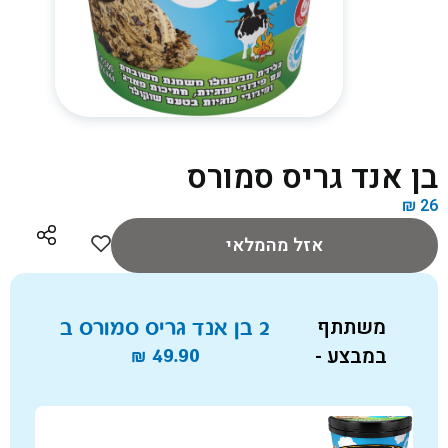
בן אנד גריס סמורס
₪
26
אזל מהמלאי
משתתף
2 בן אנד גריס סמורס ב
במבצע -
49.90
₪