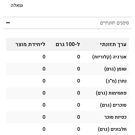
שאלה
סימנים תזונתיים
ערך תזונתי
ל-100 גרם
ליחידת מוצר
אנרגיה (קלוריות)
0
0
שומן (גרם)
0
0
נתרן (מ"ג)
0
0
פחמימות (גרם)
0
0
סוכרים (גרם)
0
0
כפיות סוכר
0
0
חלבונים (גרם)
0
0