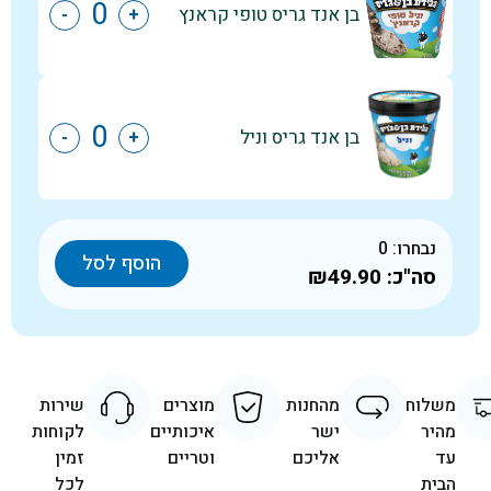
בן אנד גריס טופי קראנץ
-
+
בן אנד גריס וניל
-
+
נבחרו:
0
הוסף לסל
סה"כ:
₪49.90
משלוח
מהחנות
מוצרים
שירות
מהיר
ישר
איכותיים
לקוחות
עד
אליכם
וטריים
זמין
הבית
לכל