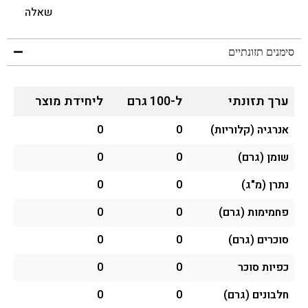
שאלה
סימנים תזונתיים
ערך תזונתי
ל-100 גרם
ליחידת מוצר
אנרגיה (קלוריות)
0
0
שומן (גרם)
0
0
נתרן (מ"ג)
0
0
פחמימות (גרם)
0
0
סוכרים (גרם)
0
0
כפיות סוכר
0
0
חלבונים (גרם)
0
0