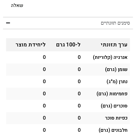
שאלה
סימנים תזונתיים
ערך תזונתי
ל-100 גרם
ליחידת מוצר
אנרגיה (קלוריות)
0
0
שומן (גרם)
0
0
נתרן (מ"ג)
0
0
פחמימות (גרם)
0
0
סוכרים (גרם)
0
0
כפיות סוכר
0
0
חלבונים (גרם)
0
0