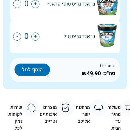
בן אנד גריס טופי קראנץ
-
+
בן אנד גריס וניל
-
+
נבחרו:
0
הוסף לסל
סה"כ:
₪49.90
משלוח
מהחנות
מוצרים
שירות
מהיר
ישר
איכותיים
לקוחות
עד
אליכם
וטריים
זמין
הבית
לכל