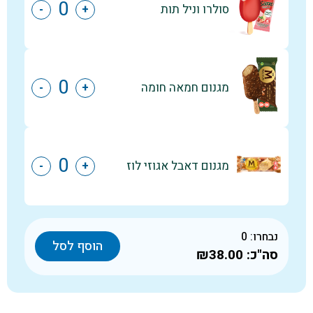
סולרו וניל תות
-
+
מגנום חמאה חומה
-
+
מגנום דאבל אגוזי לוז
-
+
נבחרו:
0
הוסף לסל
סה"כ:
₪38.00