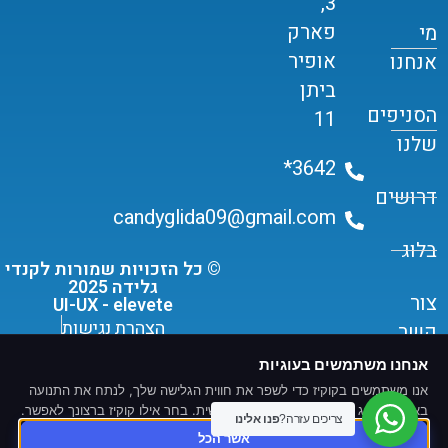
3,
פארק
מי
אופיר
אנחנו
ביתן
הסניפים
11
שלנו
3642*
דרושים
candyglida09@gmail.com
בלוג
© כל הזכויות שמורות לקנדי
גלידה 2025
צור
UI-UX - elevete
הצהרת נגישות
קשר
תקנון שימוש ומדיניות פרטיות
אנחנו משתמשים בעוגיות
אנו משתמשים בקוקיז כדי לשפר את חווית הגלישה שלך, לנתח את התנועה
באתר ולהציג תוכן ומודעות מותאמים אישית. בחר אילו קוקיז ברצונך לאפשר.
צריכים עזרה?
פנו אלינו
אשר הכל