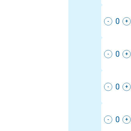
-
+
-
+
-
+
-
+