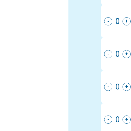
-
+
-
+
-
+
-
+