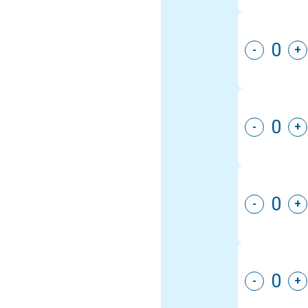
-
+
-
+
-
+
-
+