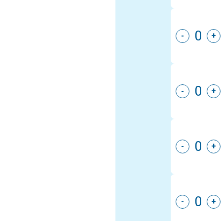
-
+
-
+
-
+
-
+