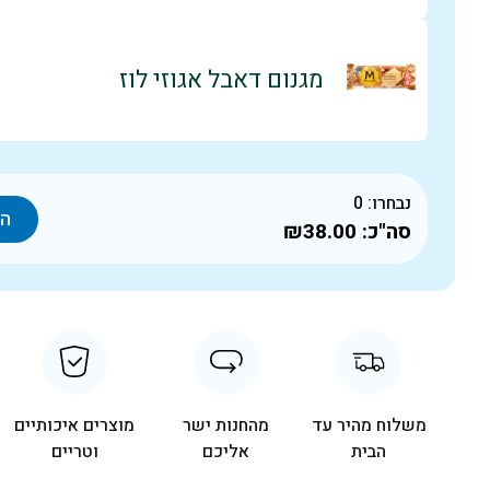
מגנום דאבל אגוזי לוז
נבחרו:
0
הו
סה"כ:
₪38.00
משלוח מהיר עד
מהחנות ישר
מוצרים איכותיים
הבית
אליכם
וטריים