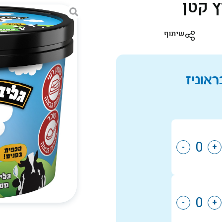
ץ קטן
שיתוף
ראוניז
-
+
-
+