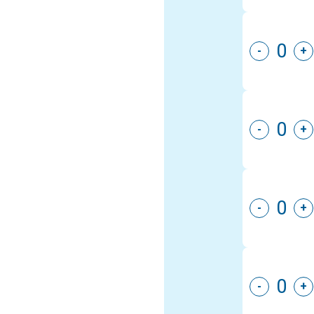
-
+
-
+
-
+
-
+