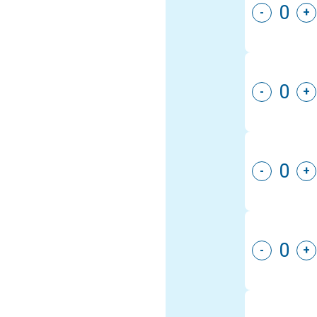
-
+
-
+
-
+
-
+