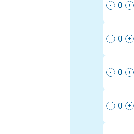
-
+
-
+
-
+
-
+