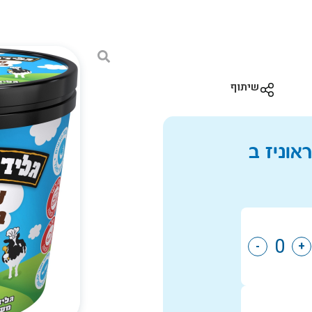
שיתוף
-
+