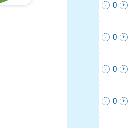
-
+
-
+
-
+
-
+