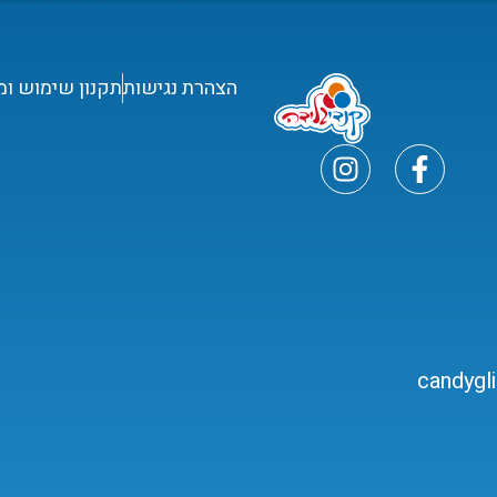
הצהרת נגישות
תקנון שימוש ומ
candygl