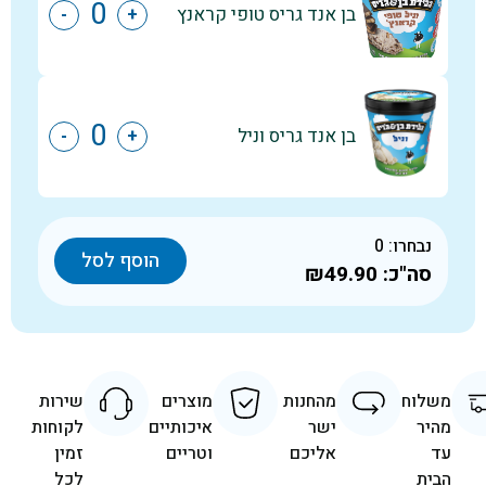
בן אנד גריס טופי קראנץ
-
+
בן אנד גריס וניל
-
+
נבחרו:
0
הוסף לסל
סה"כ:
₪49.90
משלוח
מהחנות
מוצרים
שירות
מהיר
ישר
איכותיים
לקוחות
עד
אליכם
וטריים
זמין
הבית
לכל