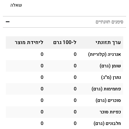
שאלה
סימנים תזונתיים
ערך תזונתי
ל-100 גרם
ליחידת מוצר
אנרגיה (קלוריות)
0
0
שומן (גרם)
0
0
נתרן (מ"ג)
0
0
פחמימות (גרם)
0
0
סוכרים (גרם)
0
0
כפיות סוכר
0
0
חלבונים (גרם)
0
0