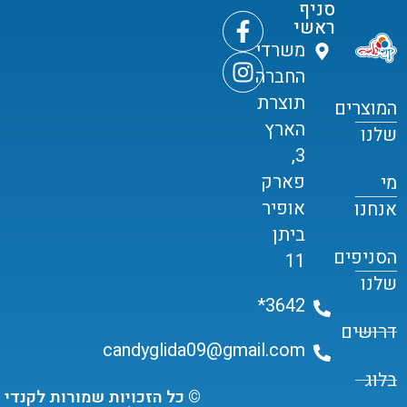
סניף
ראשי
משרדי
החברה
תוצרת
המוצרים
הארץ
שלנו
3,
פארק
מי
אופיר
אנחנו
ביתן
הסניפים
11
שלנו
3642*
דרושים
candyglida09@gmail.com
בלוג
© כל הזכויות שמורות לקנדי