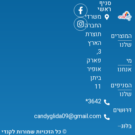
סניף
ראשי
משרדי
החברה
תוצרת
המוצרים
הארץ
שלנו
3,
פארק
מי
אופיר
אנחנו
ביתן
הסניפים
11
שלנו
3642*
דרושים
candyglida09@gmail.com
בלוג
© כל הזכויות שמורות לקנדי