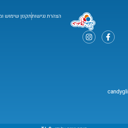
הצהרת נגישות
תקנון שימוש ומ
candygl