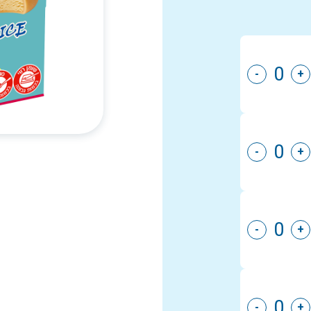
-
+
-
+
-
+
-
+