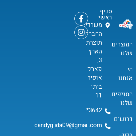
סניף
ראשי
משרדי
החברה
תוצרת
המוצרים
הארץ
שלנו
3,
פארק
מי
אופיר
אנחנו
ביתן
הסניפים
11
שלנו
3642*
דרושים
candyglida09@gmail.com
בלוג