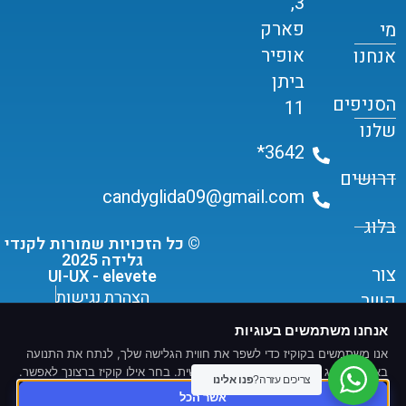
3,
פארק
מי
אופיר
אנחנו
ביתן
הסניפים
11
שלנו
3642*
דרושים
candyglida09@gmail.com
בלוג
© כל הזכויות שמורות לקנדי
גלידה 2025
צור
UI-UX - elevete
הצהרת נגישות
קשר
תקנון שימוש ומדיניות פרטיות
אנחנו משתמשים בעוגיות
אנו משתמשים בקוקיז כדי לשפר את חווית הגלישה שלך, לנתח את התנועה
באתר ולהציג תוכן ומודעות מותאמים אישית. בחר אילו קוקיז ברצונך לאפשר.
צריכים עזרה?
פנו אלינו
אשר הכל