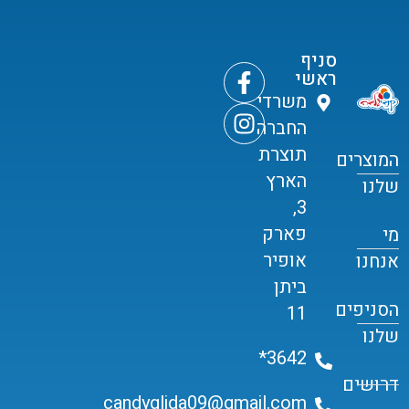
סניף
ראשי
משרדי
החברה
תוצרת
המוצרים
הארץ
שלנו
3,
פארק
מי
אופיר
אנחנו
ביתן
הסניפים
11
שלנו
3642*
דרושים
candyglida09@gmail.com