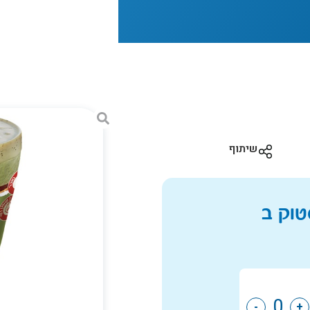
שיתוף
-
+