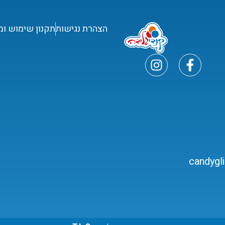
הצהרת נגישות
תקנון שימוש ומ
candygl