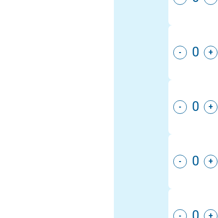
-
+
-
+
-
+
-
+