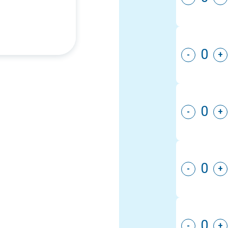
-
+
-
+
-
+
-
+