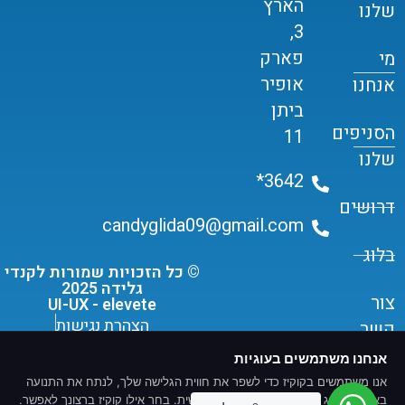
הארץ
שלנו
3,
פארק
מי
אופיר
אנחנו
ביתן
הסניפים
11
שלנו
3642*
דרושים
candyglida09@gmail.com
בלוג
© כל הזכויות שמורות לקנדי
גלידה 2025
צור
UI-UX - elevete
הצהרת נגישות
קשר
תקנון שימוש ומדיניות פרטיות
אנחנו משתמשים בעוגיות
אנו משתמשים בקוקיז כדי לשפר את חווית הגלישה שלך, לנתח את התנועה
באתר ולהציג תוכן ומודעות מותאמים אישית. בחר אילו קוקיז ברצונך לאפשר.