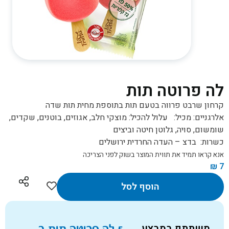
לה פרוטה תות
קרחון שרבט פרווה בטעם תות בתוספת מחית תות שדה
אלרגניים:
מכיל:
עלול להכיל:
מוצקי חלב, אגוזים, בוטנים, שקדים,
שומשום, סויה, גלוטן חיטה וביצים
כשרות:
בדצ – העדה החרדית ירושלים
אנא קראו תמיד את תווית המוצר בשוק לפני הצריכה
₪
7
הוסף לסל
משתתף במבצע
5 לה פרוטה תות ב