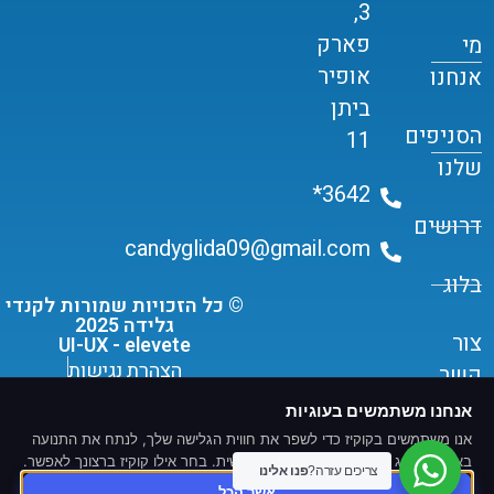
3,
פארק
מי
אופיר
אנחנו
ביתן
הסניפים
11
שלנו
3642*
דרושים
candyglida09@gmail.com
בלוג
© כל הזכויות שמורות לקנדי
גלידה 2025
צור
UI-UX - elevete
הצהרת נגישות
קשר
תקנון שימוש ומדיניות פרטיות
אנחנו משתמשים בעוגיות
אנו משתמשים בקוקיז כדי לשפר את חווית הגלישה שלך, לנתח את התנועה
באתר ולהציג תוכן ומודעות מותאמים אישית. בחר אילו קוקיז ברצונך לאפשר.
צריכים עזרה?
פנו אלינו
אשר הכל