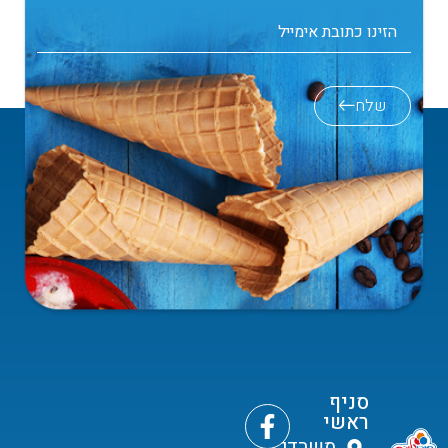
שלח
סניף
ראשי
משרדי