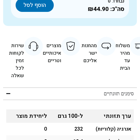
נבחרו:
0
הוסף לסל
סה"כ:
₪44.90
משלוח
מהחנות
מוצרים
שירות
מהיר
ישר
איכותיים
לקוחות
עד
אליכם
וטריים
זמין
הבית
לכל
שאלה
סימנים תזונתיים
ערך תזונתי
ל-100 גרם
ליחידת מוצר
אנרגיה (קלוריות)
232
0