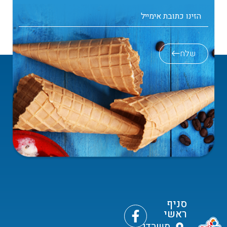
שלח
סניף
ראשי
משרדי