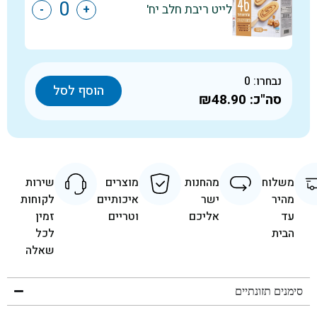
לייט ריבת חלב יח'
-
+
נבחרו:
0
הוסף לסל
סה"כ:
₪48.90
משלוח
מהחנות
מוצרים
שירות
מהיר
ישר
איכותיים
לקוחות
עד
אליכם
וטריים
זמין
הבית
לכל
שאלה
סימנים תזונתיים