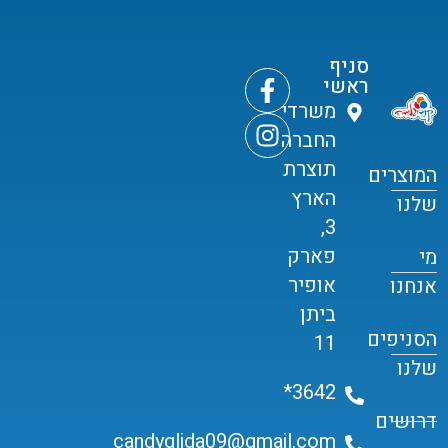
סניף
ראשי
משרדי
החברה
תוצרת
המוצרים
הארץ
שלנו
3,
פארק
מי
אופיר
אנחנו
ביתן
הסניפים
11
שלנו
3642*
דרושים
candyglida09@gmail.com