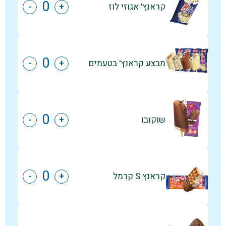
קראנץ' אגוזי לוז
-
+
מבצע קראנץ' בטעמים
-
+
שוקובו
-
+
קראנץ S קרמל
-
+