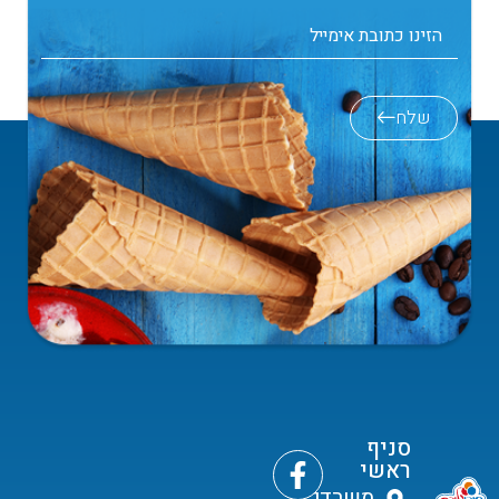
שלח
סניף
ראשי
משרדי