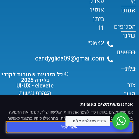
פארק
מי
אופיר
אנחנו
ביתן
הסניפים
11
שלנו
3642*
דרושים
candyglida09@gmail.com
בלוג
© כל הזכויות שמורות לקנדי
גלידה 2025
צור
UI-UX - elevete
הצהרת נגישות
קשר
תקנון שימוש ומדיניות פרטיות
אנחנו משתמשים בעוגיות
אנו משתמשים בקוקיז כדי לשפר את חווית הגלישה שלך, לנתח את התנועה
באתר ולהציג תוכן ומודעות מותאמים אישית. בחר אילו קוקיז ברצונך לאפשר.
צריכים עזרה?
פנו אלינו
אשר הכל
פותח ונבנה על ידי -
T.L.S