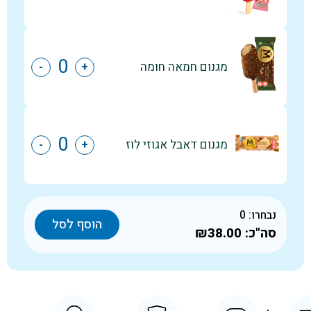
מגנום חמאה חומה
-
+
מגנום דאבל אגוזי לוז
-
+
נבחרו:
0
הוסף לסל
סה"כ:
₪38.00