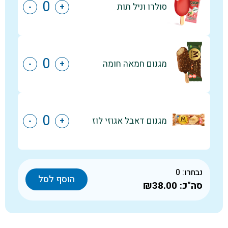
סולרו וניל תות
-
+
מגנום חמאה חומה
-
+
מגנום דאבל אגוזי לוז
-
+
נבחרו:
0
הוסף לסל
סה"כ:
₪38.00