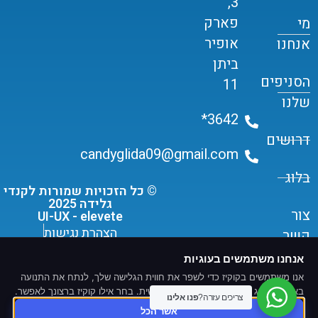
3,
פארק
מי
אופיר
אנחנו
ביתן
הסניפים
11
שלנו
3642*
דרושים
candyglida09@gmail.com
בלוג
© כל הזכויות שמורות לקנדי
גלידה 2025
צור
UI-UX - elevete
הצהרת נגישות
קשר
תקנון שימוש ומדיניות פרטיות
אנחנו משתמשים בעוגיות
אנו משתמשים בקוקיז כדי לשפר את חווית הגלישה שלך, לנתח את התנועה
באתר ולהציג תוכן ומודעות מותאמים אישית. בחר אילו קוקיז ברצונך לאפשר.
צריכים עזרה?
פנו אלינו
אשר הכל