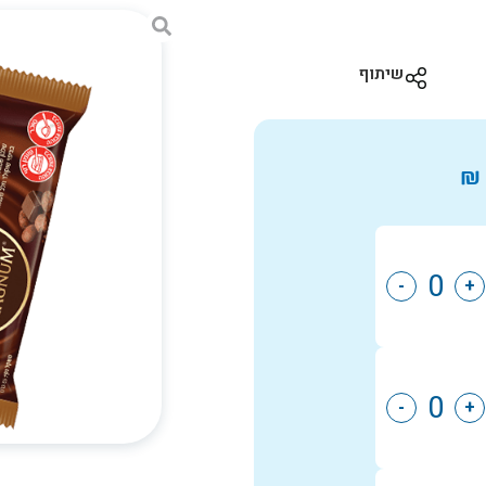
שיתוף
₪
-
+
-
+