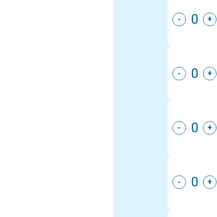
-
+
-
+
-
+
-
+