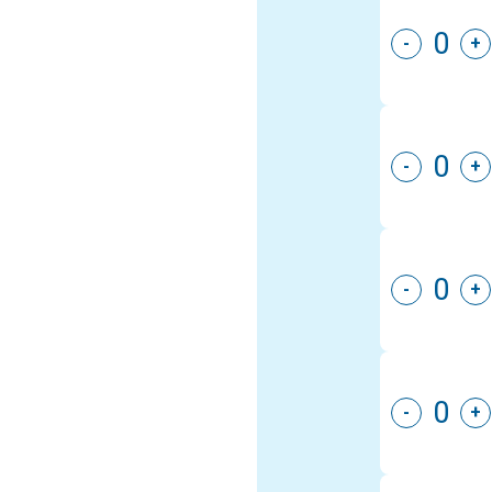
-
+
-
+
-
+
-
+