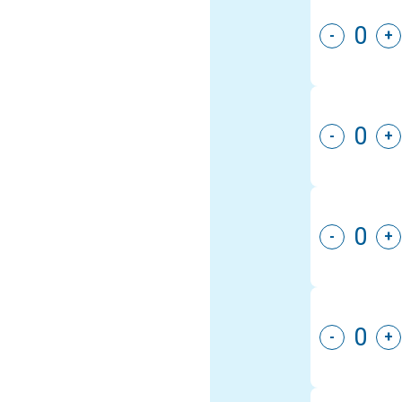
-
+
-
+
-
+
-
+