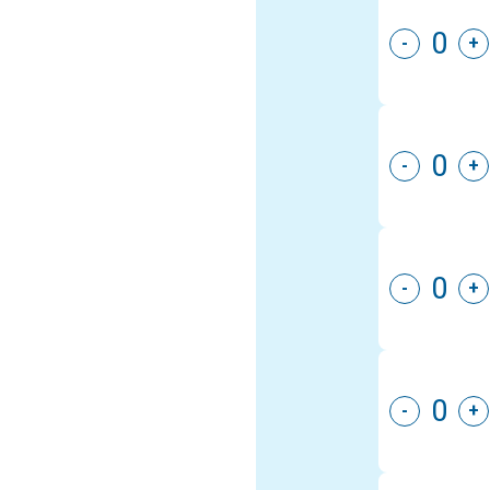
-
+
-
+
-
+
-
+