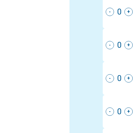
-
+
-
+
-
+
-
+