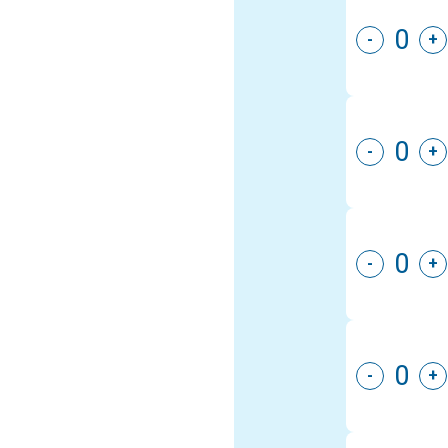
-
+
-
+
-
+
-
+