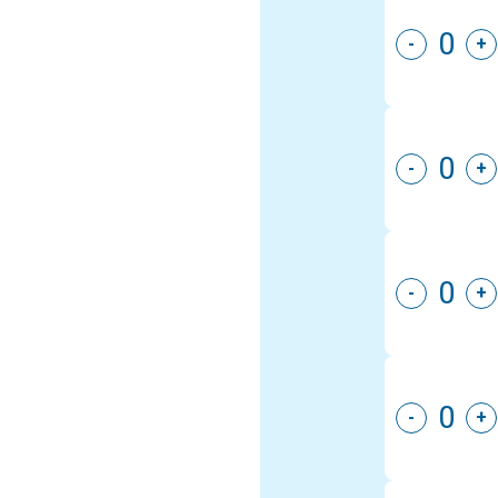
-
+
-
+
-
+
-
+