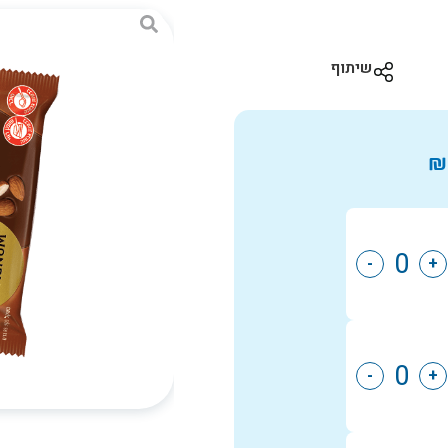
שיתוף
₪
-
+
-
+