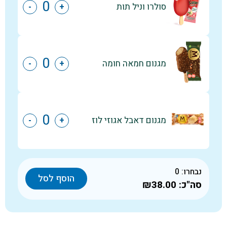
סולרו וניל תות
-
+
מגנום חמאה חומה
-
+
מגנום דאבל אגוזי לוז
-
+
נבחרו:
0
הוסף לסל
סה"כ:
₪38.00