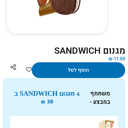
מגנום SANDWICH
₪
11.50
הוסף לסל
משתתף
4 מגנום SANDWICH ב
במבצע -
₪
38