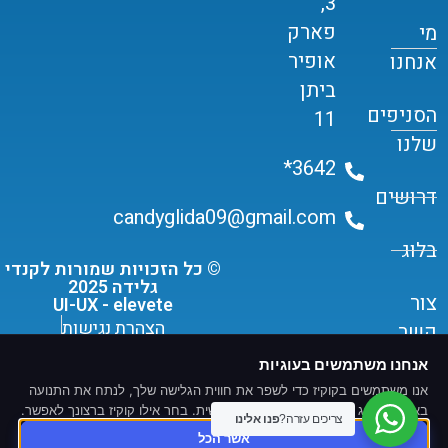
3,
פארק
מי
אופיר
אנחנו
ביתן
הסניפים
11
שלנו
3642*
דרושים
candyglida09@gmail.com
בלוג
© כל הזכויות שמורות לקנדי
גלידה 2025
צור
UI-UX - elevete
הצהרת נגישות
קשר
תקנון שימוש ומדיניות פרטיות
אנחנו משתמשים בעוגיות
אנו משתמשים בקוקיז כדי לשפר את חווית הגלישה שלך, לנתח את התנועה
באתר ולהציג תוכן ומודעות מותאמים אישית. בחר אילו קוקיז ברצונך לאפשר.
צריכים עזרה?
פנו אלינו
אשר הכל