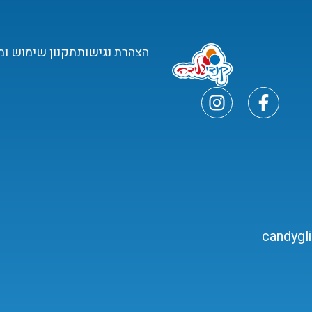
הצהרת נגישות
תקנון שימוש ומ
candygl