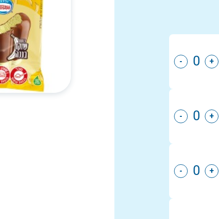
-
+
-
+
-
+