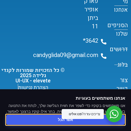
פארק
מי
אופיר
אנחנו
ביתן
הסניפים
11
שלנו
3642*
דרושים
candyglida09@gmail.com
בלוג
© כל הזכויות שמורות לקנדי
גלידה 2025
צור
UI-UX - elevete
הצהרת נגישות
קשר
תקנון שימוש ומדיניות פרטיות
אנחנו משתמשים בעוגיות
אנו משתמשים בקוקיז כדי לשפר את חווית הגלישה שלך, לנתח את התנועה
באתר ולהציג תוכן ומודעות מותאמים אישית. בחר אילו קוקיז ברצונך לאפשר.
צריכים עזרה?
פנו אלינו
אשר הכל
פותח ונבנה על ידי -
T.L.S