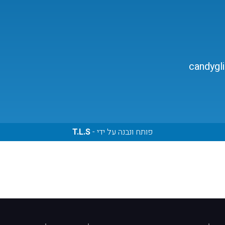
candygl
פותח ונבנה על ידי -
T.L.S