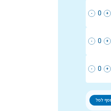
-
+
-
+
-
+
סף לסל