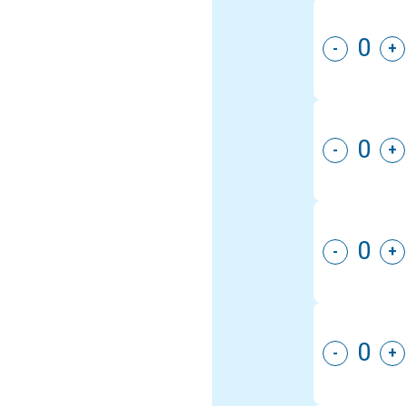
-
+
-
+
-
+
-
+