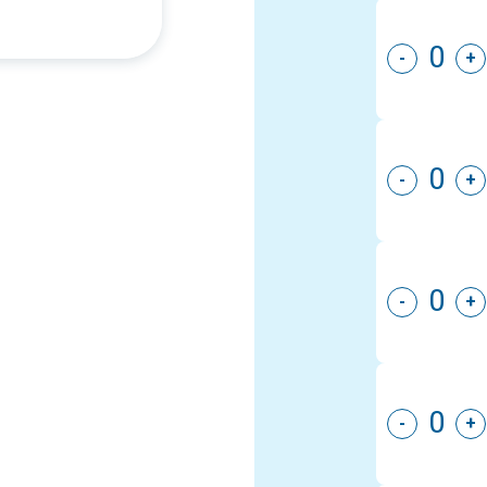
-
+
-
+
-
+
-
+