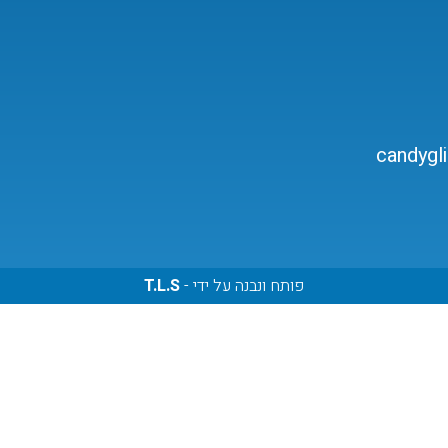
candygl
פותח ונבנה על ידי -
T.L.S