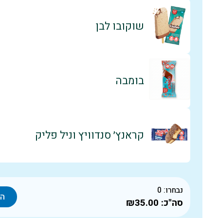
שוקובו לבן
בומבה
קראנץ׳ סנדוויץ וניל פליק
נבחרו:
0
הו
סה"כ:
₪35.00