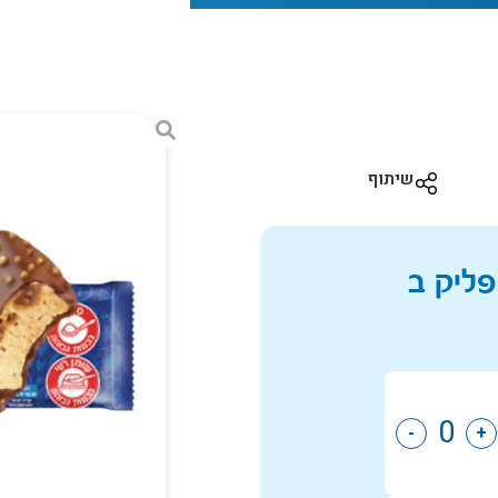
שיתוף
-
+