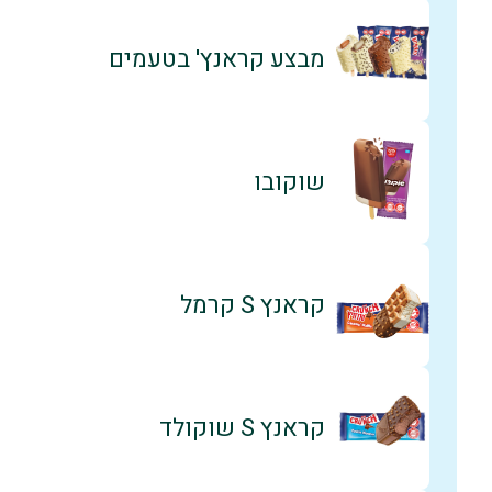
מבצע קראנץ' בטעמים
שוקובו
קראנץ S קרמל
קראנץ S שוקולד