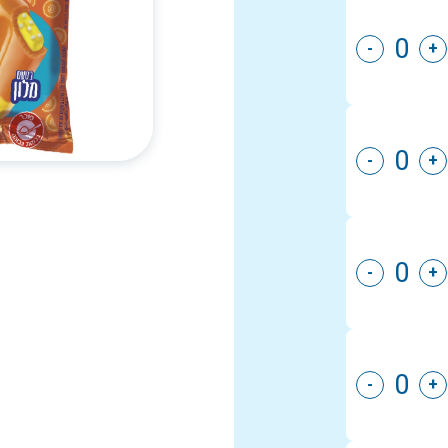
-
+
-
+
-
+
-
+