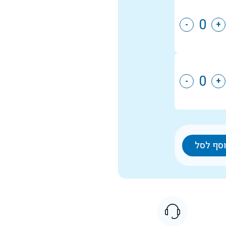
-
+
-
+
סף לסל