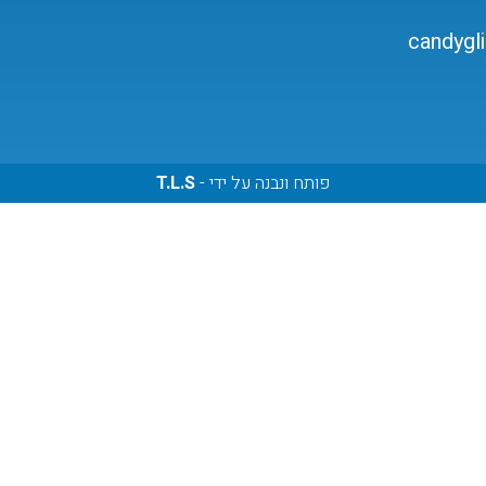
candygl
פותח ונבנה על ידי -
T.L.S