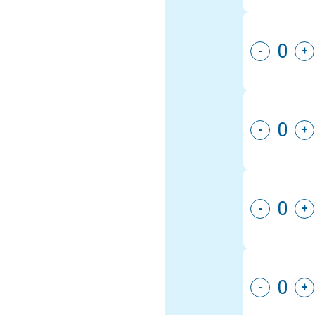
-
+
-
+
-
+
-
+