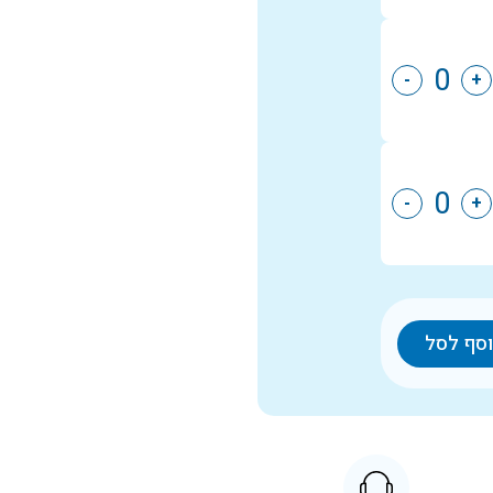
-
+
-
+
סף לסל