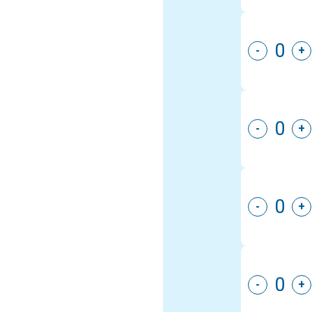
-
+
-
+
-
+
-
+