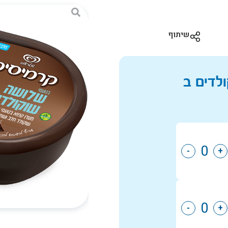
שיתוף
-
+
-
+