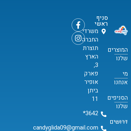
סניף
ראשי
משרדי
החברה
תוצרת
המוצרים
הארץ
שלנו
3,
פארק
מי
אופיר
אנחנו
ביתן
הסניפים
11
שלנו
3642*
דרושים
candyglida09@gmail.com