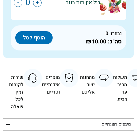
רול אין תות בננה
-
+
נבחרו:
0
הוסף לסל
סה"כ:
₪10.00
משלוח
מהחנות
מוצרים
שירות
מהיר
ישר
איכותיים
לקוחות
עד
אליכם
וטריים
זמין
הבית
לכל
שאלה
סימנים תזונתיים