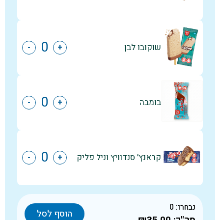
שוקובו לבן
-
+
בומבה
-
+
קראנץ׳ סנדוויץ וניל פליק
-
+
נבחרו:
0
הוסף לסל
סה"כ:
₪35.00