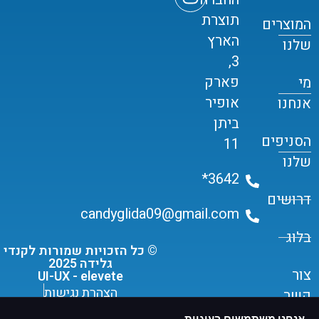
תוצרת
המוצרים
הארץ
שלנו
3,
פארק
מי
אופיר
אנחנו
ביתן
הסניפים
11
שלנו
3642*
דרושים
candyglida09@gmail.com
בלוג
© כל הזכויות שמורות לקנדי
גלידה 2025
צור
UI-UX - elevete
הצהרת נגישות
קשר
תקנון שימוש ומדיניות פרטיות
אנחנו משתמשים בעוגיות